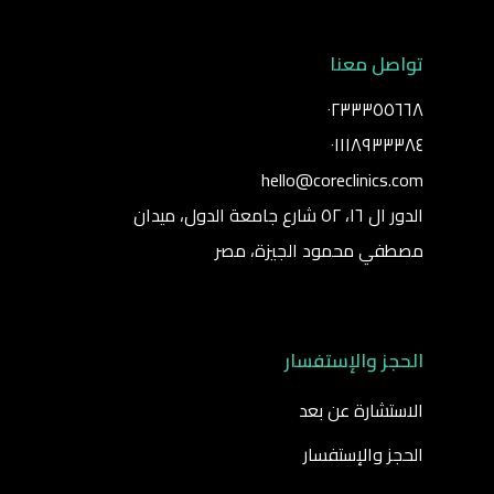
تواصل معنا
٠٢٣٣٣٥٥٦٦٨
٠١١١٨٩٣٣٣٨٤
hello@coreclinics.com
الدور ال ١٦، ٥٢ شارع جامعة الدول، ميدان
مصطفي محمود الجيزة، مصر
الحجز والإستفسار
الاستشارة عن بعد
الحجز والإستفسار