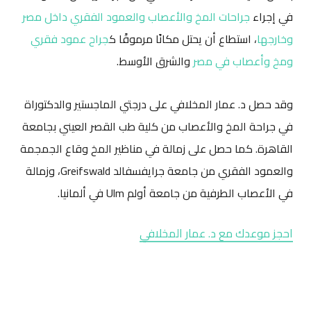
في إجراء
جراحات المخ والأعصاب والعمود الفقري داخل مصر
وخارجها
، استطاع أن يحتل مكانًا مرموقًا ك
جراح عمود فقري
ومخ وأعصاب في مصر
والشرق الأوسط.
وقد حصل د. عمار المخلافي على درجتي الماجستير والدكتوراة
في جراحة المخ والأعصاب من كلية طب القصر العيني بجامعة
القاهرة. كما حصل على زمالة في مناظير المخ وقاع الجمجمة
والعمود الفقري من جامعة جرايفسفالد Greifswald، وزمالة
في الأعصاب الطرفية من جامعة أولم Ulm في ألمانيا.
احجز موعدك مع د. عمار المخلافي