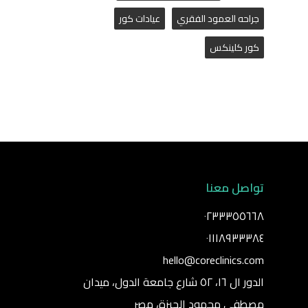
جراحه العمود الفقري
عيادات كور
كور كلينكس
تواصل معنا
٠٢٣٣٣٥٥٦٦٨
٠١١١٨٩٣٣٣٨٤
hello@coreclinics.com
الدور ال ١٦، ٥٢ شارع جامعة الدول، ميدان
مصطفي محمود الجيزة، مصر