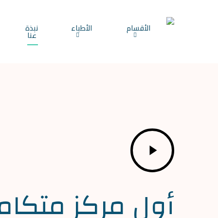
Ski
t
الأقسام
الأطباء
نبذة
عنا
mai
conten
Play
Video
أول مركز متكام