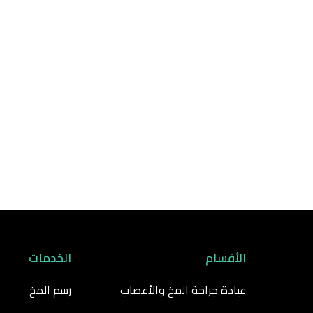
خبرائنا في جميع
فروع طب وجراحة المخ والأعص
لأبعد الحدود، لتوفير تشخيص وبروتوكول علاجي
الأقسام
الخدمات
عيادة جراحة المخ والأعصاب
رسم المخ