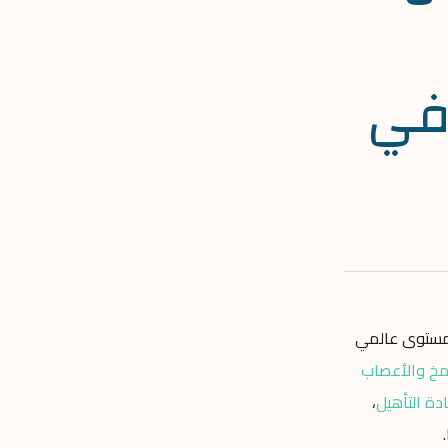
في
ومستوى عالمي
مخ والأعصاب
دة التأهيل
،