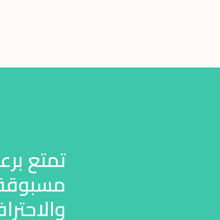
تمتع برع
مسبوقة م
والاحتراف