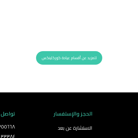
اب
اهتمامًا دقيقًا بالتفاصيل
استشارتك الطبية مع
أفض
 دقيق لجميع المرضى.
مختلف الخدمات العلاجي
بنا
.
للمزيد عن أقسام عيادة كوركلينكس
الحجز والإستفسار
تواصل 
٣٥٥٦٦٨
الاستشارة عن بعد
٨٩٣٣٣٨٤