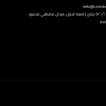
hello@corecli
الدور ال ١٦، ٥٢ شارع جامعة الدول، ميدان مصطفي محمود
مصر