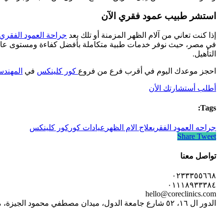
استشر طبيب عمود فقري الآن
إذا كنت تعاني من آلام الظهر المزمنة أو تلك بعد
جراحة العمود الفقري
في مصر، حيث نوفر خدمات طبية متكاملة بأفضل كفاءة ومستوى عالم
التأهيل.
احجز موعدك اليوم في أقرب فرع من فروع
كور كلينكس
في
المهندس
أطلب أستشارتك الأن
Tags:
جراحه العمود الفقري
علاج الام الظهر
عيادات كور
كور كلينكس
Share
Tweet
تواصل معنا
٠٢٣٣٣٥٥٦٦٨
٠١١١٨٩٣٣٣٨٤
hello@coreclinics.com
الدور ال ١٦، ٥٢ شارع جامعة الدول، ميدان مصطفي محمود الجيزة، مصر